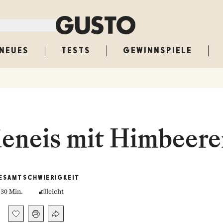
NEUES
TESTS
GEWINNSPIELE
ieneis mit Himbeer
ESAMT
SCHWIERIGKEIT
30 Min.
leicht