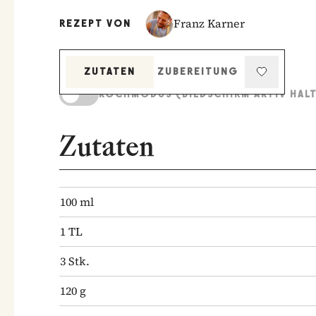
Franz Karner
REZEPT VON
ZUTATEN
ZUBEREITUNG
KOCHMODUS (BILDSCHIRM AKTIV HAL
Zutaten
100
ml
1
TL
3
Stk.
120
g