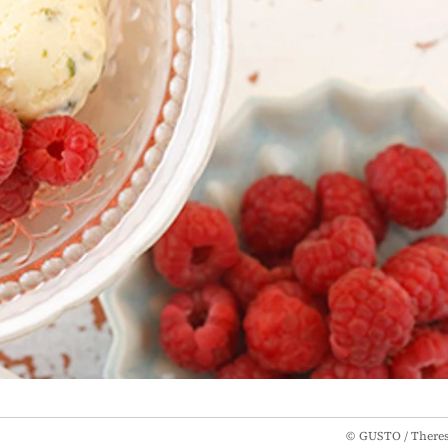
©
GUSTO / There