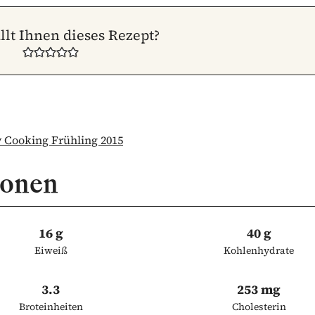
llt Ihnen dieses Rezept?
Cooking Frühling 2015
ionen
16 g
40 g
Eiweiß
Kohlenhydrate
3.3
253 mg
Broteinheiten
Cholesterin