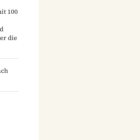
it 100
nd
er die
ach