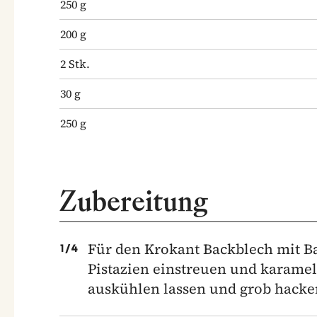
250
g
200
g
2
Stk.
30
g
250
g
Zubereitung
Für den Krokant Backblech mit Ba
1
/
4
Pistazien einstreuen und karamel
auskühlen lassen und grob hacke