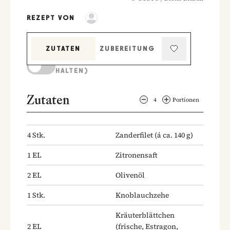
REZEPT VON
ZUTATEN
ZUBEREITUNG
KOCHMODUS (BILDSCHIRM AKTIV
HALTEN)
Zutaten
4
Portionen
4
Stk.
Zanderfilet
(á ca. 140 g)
1
EL
Zitronensaft
2
EL
Olivenöl
1
Stk.
Knoblauchzehe
Kräuterblättchen
2
EL
(frische, Estragon,