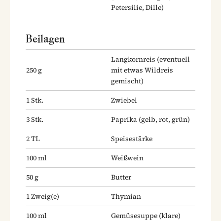
Petersilie, Dille)
Beilagen
Langkornreis
(eventuell
250
g
mit etwas Wildreis
gemischt)
1
Stk.
Zwiebel
3
Stk.
Paprika
(gelb, rot, grün)
2
TL
Speisestärke
100
ml
Weißwein
50
g
Butter
1
Zweig(e)
Thymian
100
ml
Gemüsesuppe
(klare)