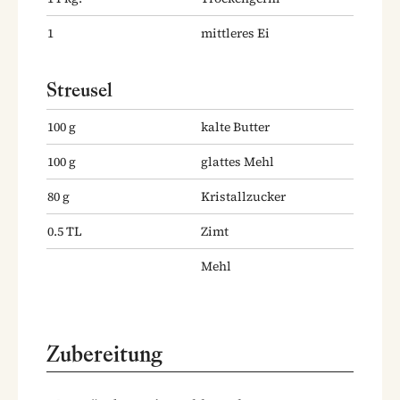
1
mittleres Ei
Streusel
100
g
kalte Butter
100
g
glattes Mehl
80
g
Kristallzucker
0.5
TL
Zimt
Mehl
Zubereitung