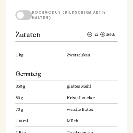
KOCHMODUS (BILDSCHIRM AKTIV
HALTEN)
Zutaten
12
Stück
1
kg
Zwetschken
Germteig
350
g
glattes Mehl
80
g
Kristallzucker
70
g
weiche Butter
130
ml
Milch
1
Pkg.
Trockengerm