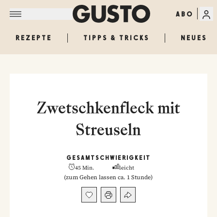
ABO
REZEPTE
TIPPS & TRICKS
NEUES
Zwetschkenfleck mit
Streuseln
GESAMT
SCHWIERIGKEIT
45 Min.
leicht
(
zum Gehen lassen ca. 1 Stunde
)