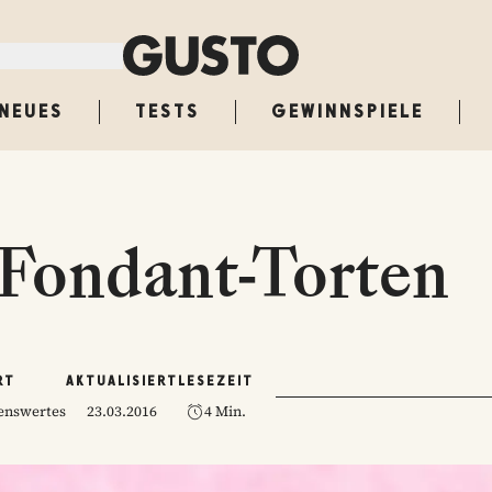
NEUES
TESTS
GEWINNSPIELE
 Fondant-Torten
RT
AKTUALISIERT
LESEZEIT
senswertes
23.03.2016
4 Min.