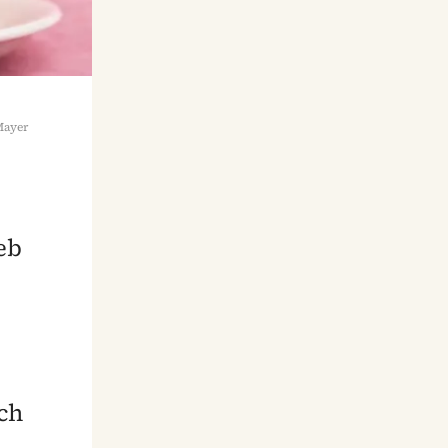
Mayer
eb
ch