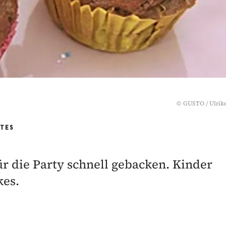
©
GUSTO / Ulrik
RTES
r die Party schnell gebacken. Kinder
es.