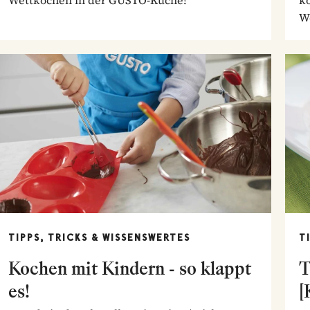
We
ih
TIPPS, TRICKS & WISSENSWERTES
T
Kochen mit Kindern - so klappt
T
es!
[