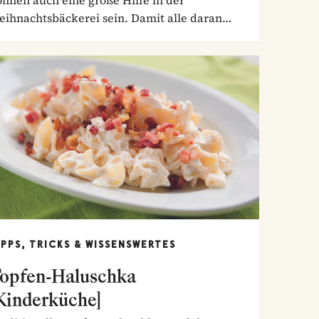
ihnachtsbäckerei sein. Damit alle daran
ren Spaß h...
IPPS, TRICKS & WISSENSWERTES
opfen-Haluschka
Kinderküche]