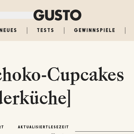
NEUES
TESTS
GEWINNSPIELE
choko-Cupcakes
derküche]
RT
AKTUALISIERT
LESEZEIT