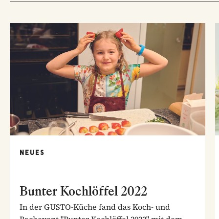
NEUES
Bunter Kochlöffel 2022
In der GUSTO-Küche fand das Koch- und
Backevent "Bunter Kochlöffel 2022" mit dem