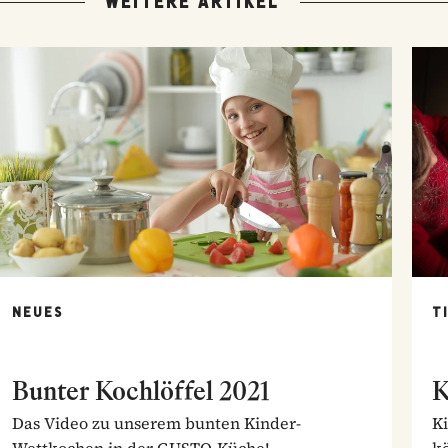
WEITERE ARTIKEL
NEUES
T
Bunter Kochlöffel 2021
K
Das Video zu unserem bunten Kinder-
Ki
Wettkochen in der GUSTO-Küche!
kö