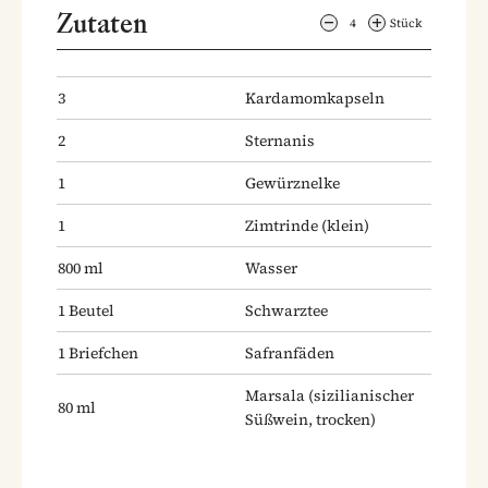
Zutaten
4
Stück
3
Kardamomkapseln
2
Sternanis
1
Gewürznelke
1
Zimtrinde
(klein)
800
ml
Wasser
1
Beutel
Schwarztee
1
Briefchen
Safranfäden
Marsala
(sizilianischer
80
ml
Süßwein, trocken)