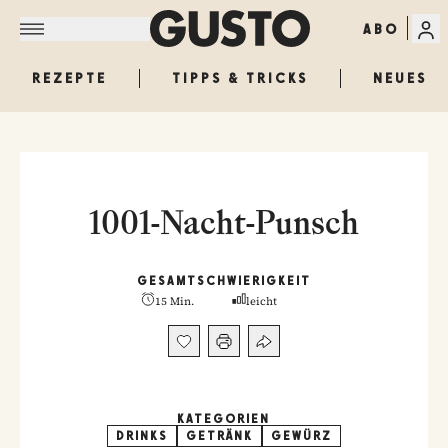
ABO
REZEPTE
TIPPS & TRICKS
NEUES
1001-Nacht-Punsch
GESAMT
SCHWIERIGKEIT
15 Min.
leicht
KATEGORIEN
DRINKS
GETRÄNK
GEWÜRZ