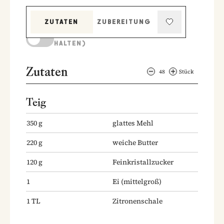
ZUTATEN
ZUBEREITUNG
KOCHMODUS (BILDSCHIRM AKTIV
HALTEN)
Zutaten
48
Stück
Teig
350
g
glattes Mehl
220
g
weiche Butter
120
g
Feinkristallzucker
1
Ei
(mittelgroß)
1
TL
Zitronenschale