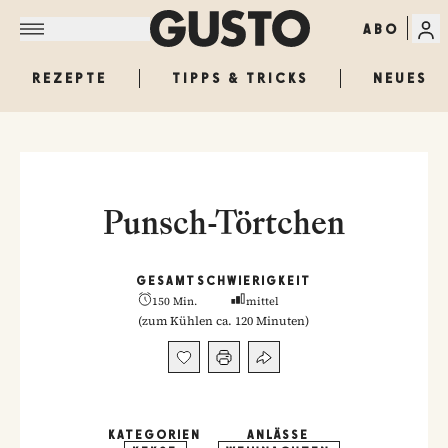
ABO
REZEPTE
TIPPS & TRICKS
NEUES
Punsch-Törtchen
GESAMT
SCHWIERIGKEIT
150 Min.
mittel
(
zum Kühlen ca. 120 Minuten
)
KATEGORIEN
ANLÄSSE