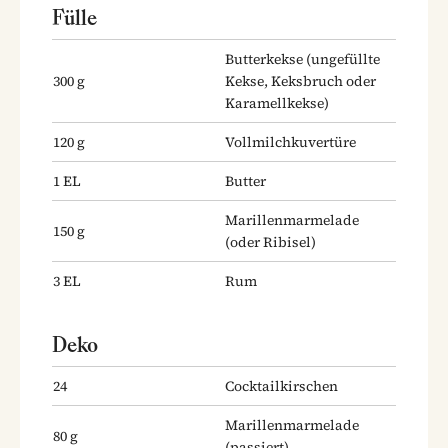
Fülle
Butterkekse
(ungefüllte
300
g
Kekse, Keksbruch oder
Karamellkekse)
120
g
Vollmilchkuvertüre
1
EL
Butter
Marillenmarmelade
150
g
(oder Ribisel)
3
EL
Rum
Deko
24
Cocktailkirschen
Marillenmarmelade
80
g
(passiert)