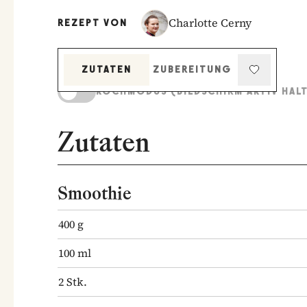
Charlotte Cerny
REZEPT VON
ZUTATEN
ZUBEREITUNG
KOCHMODUS (BILDSCHIRM AKTIV HAL
Zutaten
Smoothie
400
g
100
ml
2
Stk.