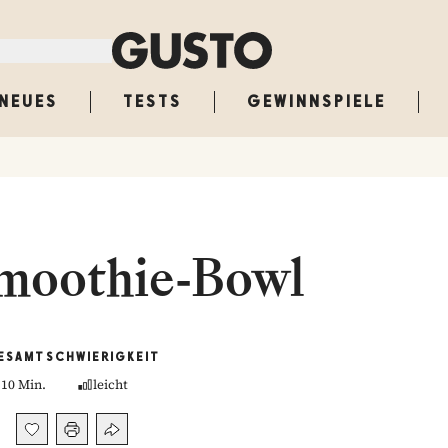
NEUES
TESTS
GEWINNSPIELE
moothie-Bowl
ESAMT
SCHWIERIGKEIT
10 Min.
leicht