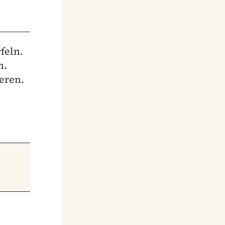
feln.
n.
eren.