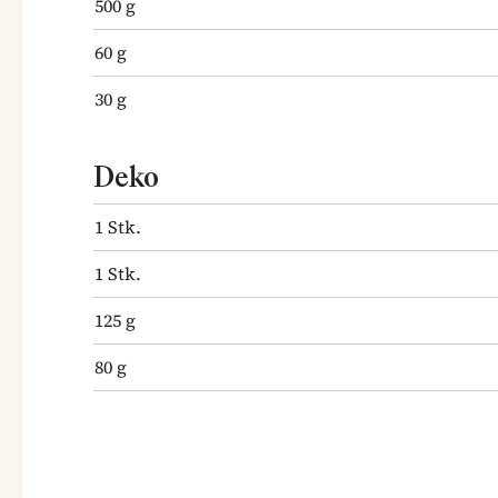
500
g
60
g
30
g
Deko
1
Stk.
1
Stk.
125
g
80
g