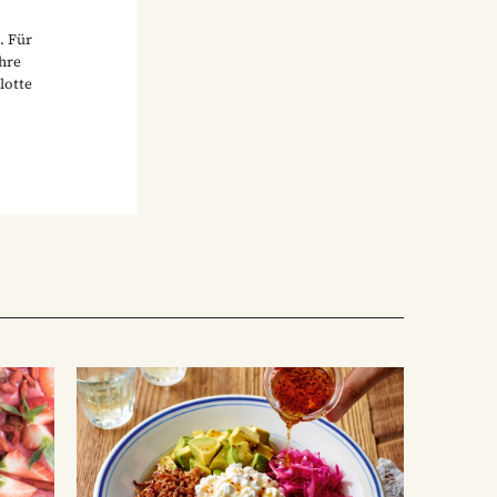
. Für
ihre
lotte