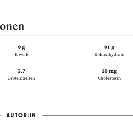
ionen
9 g
91 g
Eiweiß
Kohlenhydrate
5.7
10 mg
Broteinheiten
Cholesterin
AUTOR:IN