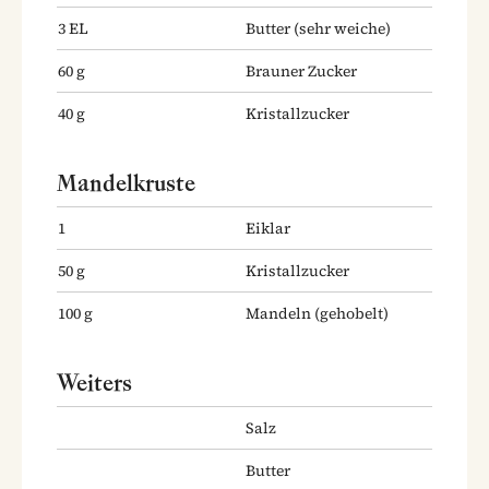
3
EL
Butter
(sehr weiche)
60
g
Brauner Zucker
40
g
Kristallzucker
Mandelkruste
1
Eiklar
50
g
Kristallzucker
100
g
Mandeln
(gehobelt)
Weiters
Salz
Butter