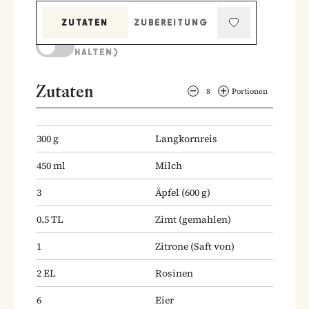
ZUTATEN
ZUBEREITUNG
KOCHMODUS (BILDSCHIRM AKTIV
HALTEN)
Zutaten
8
Portionen
300
g
Langkornreis
450
ml
Milch
3
Äpfel
(600 g)
0.5
TL
Zimt
(gemahlen)
1
Zitrone
(Saft von)
2
EL
Rosinen
6
Eier