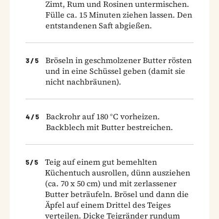
Zimt, Rum und Rosinen untermischen.
Fülle ca. 15 Minuten ziehen lassen. Den
entstandenen Saft abgießen.
Bröseln in geschmolzener Butter rösten
3
/
5
und in eine Schüssel geben (damit sie
nicht nachbräunen).
Backrohr auf 180 °C vorheizen.
4
/
5
Backblech mit Butter bestreichen.
Teig auf einem gut bemehlten
5
/
5
Küchentuch ausrollen, dünn ausziehen
(ca. 70 x 50 cm) und mit zerlassener
Butter beträufeln. Brösel und dann die
Äpfel auf einem Drittel des Teiges
verteilen. Dicke Teigränder rundum