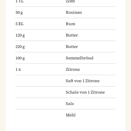
1
TL
Zimt
50
g
Rosinen
5
EL
Rum
120
g
Butter
220
g
Butter
100
g
Semmelbrösel
1
x
Zitrone
Saft von 1 Zitrone
Schale von 1 Zitrone
Salz
Mehl