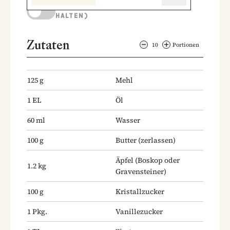
KOCHMODUS (BILDSCHIRM AKTIV
HALTEN)
Zutaten
10
Portionen
125
g
Mehl
1
EL
Öl
60
ml
Wasser
100
g
Butter
(zerlassen)
Äpfel
(Boskop oder
1.2
kg
Gravensteiner)
100
g
Kristallzucker
1
Pkg.
Vanillezucker