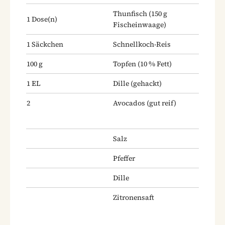
Thunfisch
(150 g
1
Dose(n)
Fischeinwaage)
1
Säckchen
Schnellkoch-Reis
100
g
Topfen
(10 % Fett)
1
EL
Dille
(gehackt)
2
Avocados
(gut reif)
Salz
Pfeffer
Dille
Zitronensaft