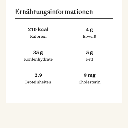
Ernährungsinformationen
210 kcal
4 g
Kalorien
Eiweiß
35 g
5 g
Kohlenhydrate
Fett
2.9
9 mg
Broteinheiten
Cholesterin