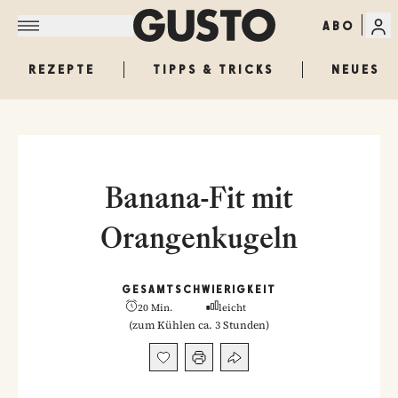
ABO
REZEPTE
TIPPS & TRICKS
NEUES
Banana-Fit mit
Orangenkugeln
GESAMT
SCHWIERIGKEIT
20 Min.
leicht
(
zum Kühlen ca. 3 Stunden
)