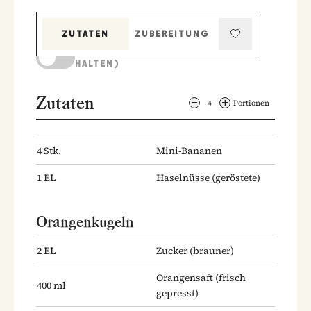
ZUTATEN
ZUBEREITUNG
KOCHMODUS (BILDSCHIRM AKTIV
HALTEN)
Zutaten
4
Portionen
4
Stk.
Mini-Bananen
1
EL
Haselnüsse
(geröstete)
Orangenkugeln
2
EL
Zucker
(brauner)
Orangensaft
(frisch
400
ml
gepresst)