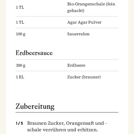
Bio-Orangenschale
(fein
1
TL
gehackt)
1
TL
Agar Agar Pulver
100
g
Sauerrahm
Erdbeersauce
300
g
Erdbeere
1
EL
Zucker
(brauner)
Zubereitung
Braunen Zucker, Orangensaft und -
1
/
5
schale verrühren und erhitzen.