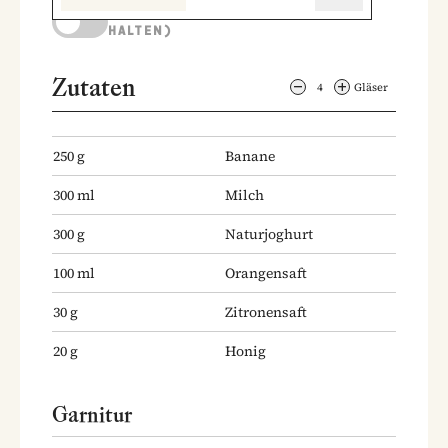
KOCHMODUS (BILDSCHIRM AKTIV
HALTEN)
Zutaten
4
Gläser
250
g
Banane
300
ml
Milch
300
g
Naturjoghurt
100
ml
Orangensaft
30
g
Zitronensaft
20
g
Honig
Garnitur