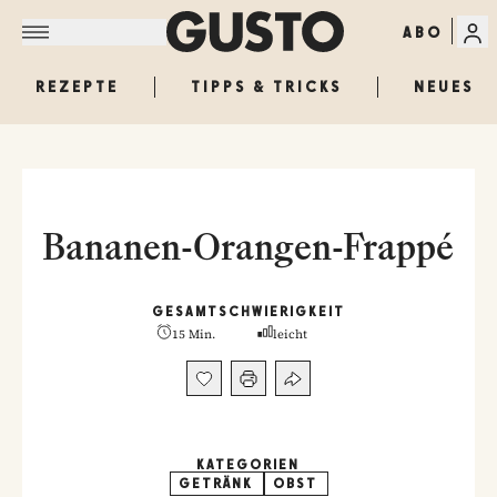
ABO
REZEPTE
TIPPS & TRICKS
NEUES
Bananen-Orangen-Frappé
GESAMT
SCHWIERIGKEIT
15 Min.
leicht
KATEGORIEN
GETRÄNK
OBST