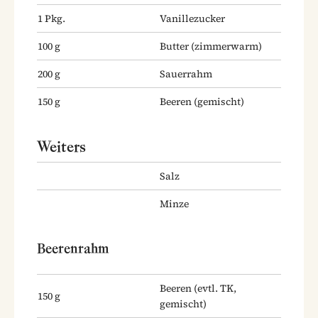
1
Pkg.
Vanillezucker
100
g
Butter
(zimmerwarm)
200
g
Sauerrahm
150
g
Beeren
(gemischt)
Weiters
Salz
Minze
Beerenrahm
Beeren
(evtl. TK,
150
g
gemischt)