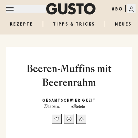
ABO
REZEPTE
TIPPS & TRICKS
NEUES
Beeren-Muffins mit
Beerenrahm
GESAMT
SCHWIERIGKEIT
35 Min.
leicht