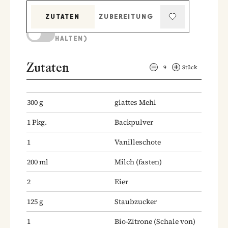
ZUTATEN
ZUBEREITUNG
KOCHMODUS (BILDSCHIRM AKTIV
HALTEN)
Zutaten
9
Stück
300
g
glattes Mehl
1
Pkg.
Backpulver
1
Vanilleschote
200
ml
Milch
(fasten)
2
Eier
125
g
Staubzucker
1
Bio-Zitrone
(Schale von)