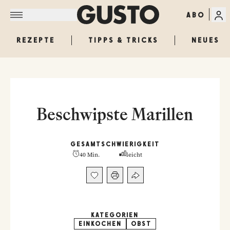
ABO
REZEPTE
TIPPS & TRICKS
NEUES
Beschwipste Marillen
GESAMT
SCHWIERIGKEIT
40 Min.
leicht
KATEGORIEN
EINKOCHEN
OBST