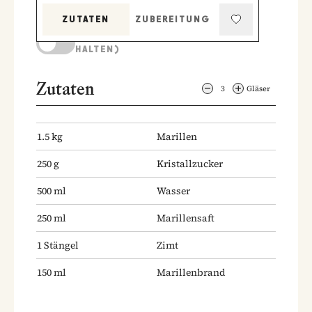
ZUTATEN
ZUBEREITUNG
KOCHMODUS (BILDSCHIRM AKTIV
HALTEN)
Zutaten
3
Gläser
1.5
kg
Marillen
250
g
Kristallzucker
500
ml
Wasser
250
ml
Marillensaft
1
Stängel
Zimt
150
ml
Marillenbrand