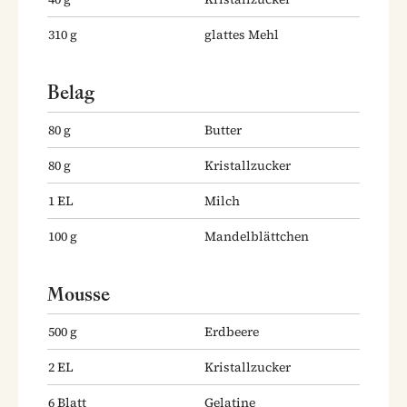
310
g
glattes Mehl
Belag
80
g
Butter
80
g
Kristallzucker
1
EL
Milch
100
g
Mandelblättchen
Mousse
500
g
Erdbeere
2
EL
Kristallzucker
6
Blatt
Gelatine