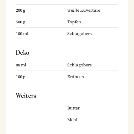
200
g
weiße Kuvertüre
500
g
Topfen
100
ml
Schlagobers
Deko
80
ml
Schlagobers
100
g
Erdbeere
Weiters
Butter
Mehl