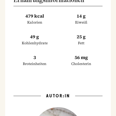
479 kcal
14 g
Kalorien
Eiweiß
49 g
25 g
Kohlenhydrate
Fett
3
56 mg
Broteinheiten
Cholesterin
AUTOR:IN