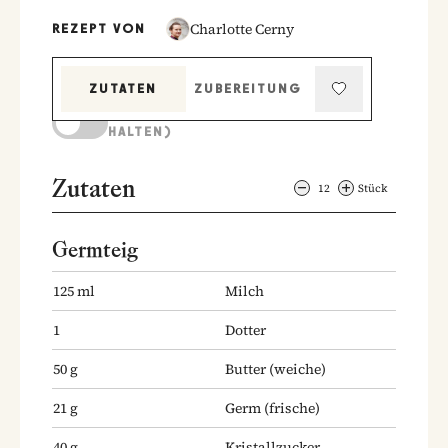
Charlotte Cerny
REZEPT VON
ZUTATEN
ZUBEREITUNG
KOCHMODUS (BILDSCHIRM AKTIV
HALTEN)
Zutaten
12
Stück
Germteig
125
ml
Milch
1
Dotter
50
g
Butter
(weiche)
21
g
Germ
(frische)
40
g
Kristallzucker