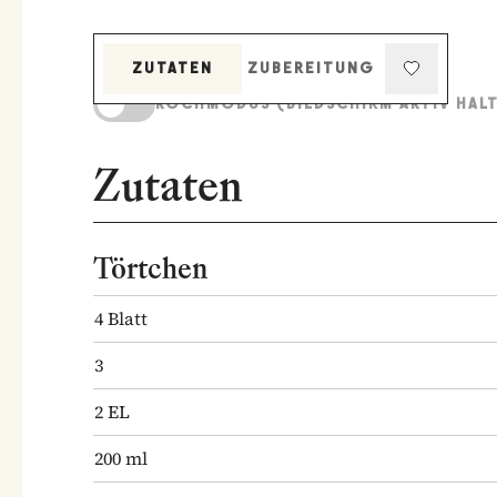
ZUTATEN
ZUBEREITUNG
KOCHMODUS (BILDSCHIRM AKTIV HAL
Zutaten
Törtchen
4
Blatt
3
2
EL
200
ml