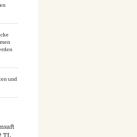
hen
ücke
hmen
werden
ten und
nsaft
2 TL