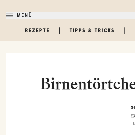
MENÜ
REZEPTE
TIPPS & TRICKS
Birnentörtch
G
(