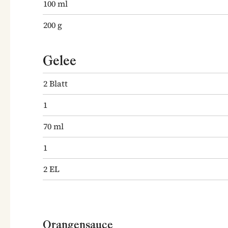
100
ml
200
g
Gelee
2
Blatt
1
70
ml
1
2
EL
Orangensauce