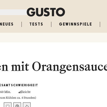
NEUES
TESTS
GEWINNSPIELE
en mit Orangensauc
ESAMT
SCHWIERIGKEIT
60 Min.
leicht
zum Kühlen ca. 4 Stunden
)