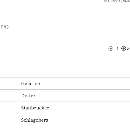
©
GUSTO / Stef
TEN)
4
P
Gelatine
Dotter
Staubzucker
Schlagobers