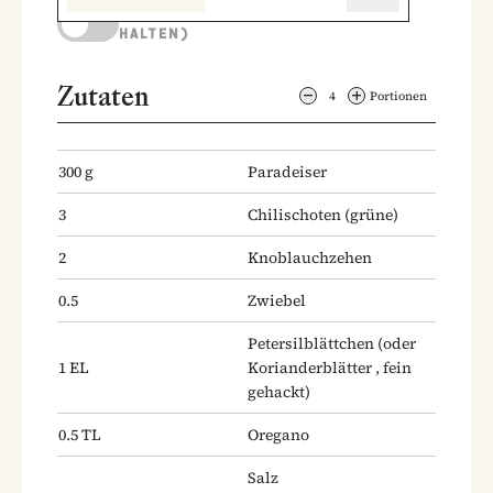
KOCHMODUS (BILDSCHIRM AKTIV
HALTEN)
Zutaten
4
Portionen
300
g
Paradeiser
3
Chilischoten
(grüne)
2
Knoblauchzehen
0.5
Zwiebel
Petersilblättchen
(oder
1
EL
Korianderblätter , fein
gehackt)
0.5
TL
Oregano
Salz