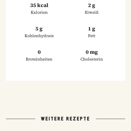
35 kcal
2 g
Kalorien
Eiweiß
5 g
1 g
Kohlenhydrate
Fett
0
0 mg
Broteinheiten
Cholesterin
WEITERE REZEPTE