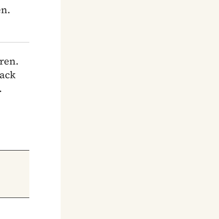
en.
ren.
sack
.