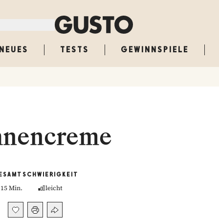
NEUES
TESTS
GEWINNSPIELE
hnencreme
ESAMT
SCHWIERIGKEIT
15 Min.
leicht