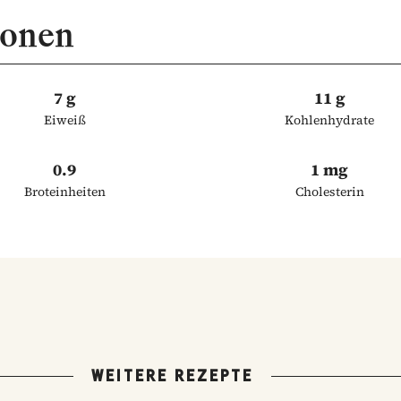
ionen
7 g
11 g
Eiweiß
Kohlenhydrate
0.9
1 mg
Broteinheiten
Cholesterin
WEITERE REZEPTE