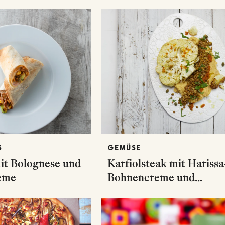
S
GEMÜSE
mit Bolognese und
Karfiolsteak mit Harissa
eme
Bohnencreme und
Zitronenlinsen