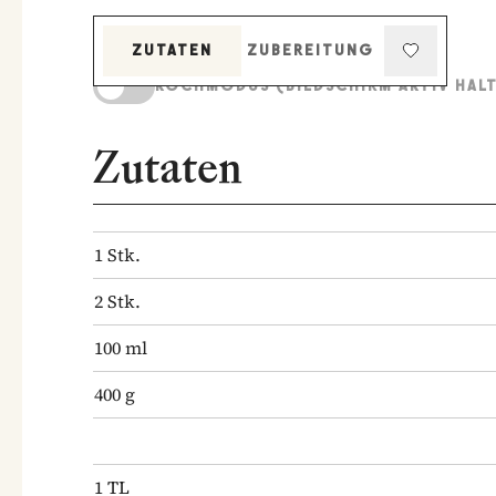
ZUTATEN
ZUBEREITUNG
KOCHMODUS (BILDSCHIRM AKTIV HAL
Zutaten
1
Stk.
2
Stk.
100
ml
400
g
1
TL