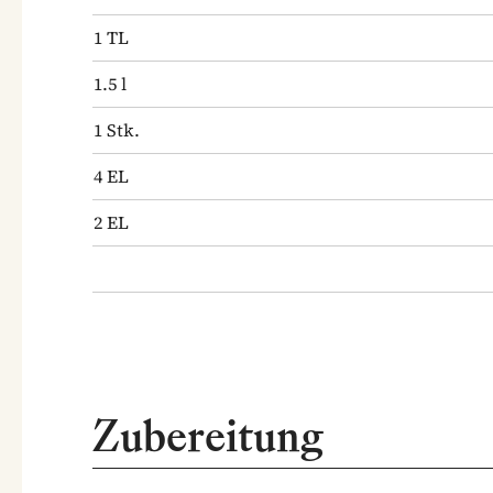
1
TL
1.5
l
1
Stk.
4
EL
2
EL
Zubereitung