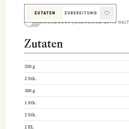
ZUTATEN
ZUBEREITUNG
KOCHMODUS (BILDSCHIRM AKTIV HAL
Zutaten
250
g
2
Stk.
300
g
1
Stk.
2
Stk.
2
EL