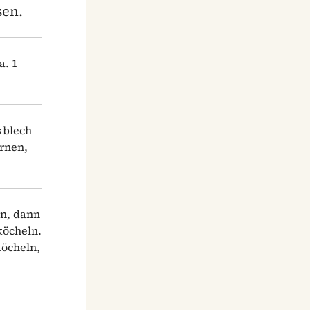
sen.
a. 1
kblech
ernen,
en, dann
köcheln.
köcheln,