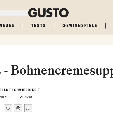
NEUES
TESTS
GEWINNSPIELE
es - Bohnencremesup
ESAMT
SCHWIERIGKEIT
90 Min.
leicht