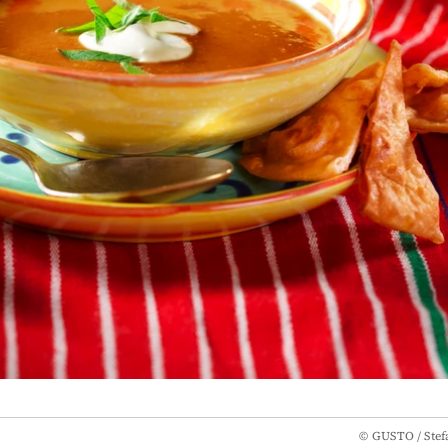
©
GUSTO / Stef