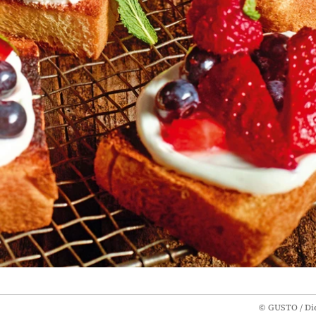
©
GUSTO / Die