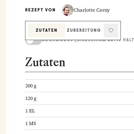
Charlotte Cerny
REZEPT VON
ZUTATEN
ZUBEREITUNG
KOCHMODUS (BILDSCHIRM AKTIV HAL
Zutaten
200
g
120
g
1
EL
1
MS