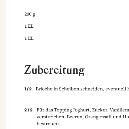
200
g
1
EL
1
EL
Zubereitung
Brioche in Scheiben schneiden, eventuell 
1
/
2
Für das Topping Joghurt, Zucker, Vanille
2
/
2
verstreichen. Beeren, Orangensaft und Ho
bestreuen.