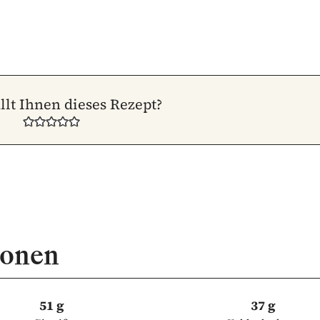
llt Ihnen dieses Rezept?
ionen
51 g
37 g