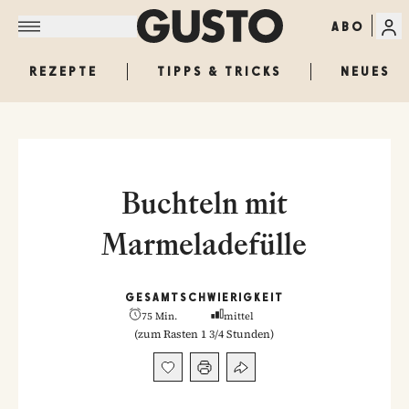
ABO
REZEPTE
TIPPS & TRICKS
NEUES
Buchteln mit
Marmeladefülle
GESAMT
SCHWIERIGKEIT
75 Min.
mittel
(
zum Rasten 1 3/4 Stunden
)