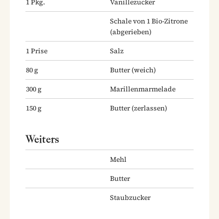
1
Pkg.
Vanillezucker
Schale von 1 Bio-Zitrone
(abgerieben)
1
Prise
Salz
80
g
Butter
(weich)
300
g
Marillenmarmelade
150
g
Butter
(zerlassen)
Weiters
Mehl
Butter
Staubzucker