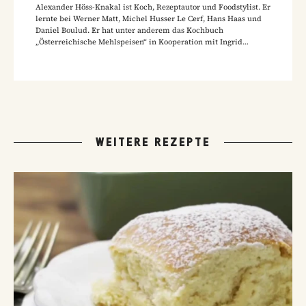
Alexander Höss-Knakal ist Koch, Rezeptautor und Foodstylist. Er
lernte bei Werner Matt, Michel Husser Le Cerf, Hans Haas und
Daniel Boulud. Er hat unter anderem das Kochbuch
„Österreichische Mehlspeisen“ in Kooperation mit Ingrid
Pernkopf veröffentlicht und an Büchern wie "Zotters
Zettelwirtschaft", "Plachutta Wiener Küche" und "Shaking Salad"
mitgearbeitet.
WEITERE REZEPTE