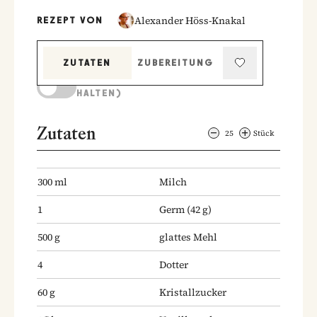
Alexander Höss-Knakal
REZEPT VON
ZUTATEN
ZUBEREITUNG
KOCHMODUS (BILDSCHIRM AKTIV
HALTEN)
Zutaten
25
Stück
300
ml
Milch
1
Germ
(42 g)
500
g
glattes Mehl
4
Dotter
60
g
Kristallzucker