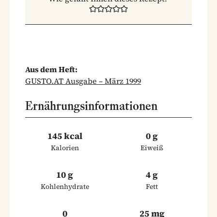
Aus dem Heft:
GUSTO.AT Ausgabe – März 1999
Ernährungsinformationen
145 kcal
0 g
Kalorien
Eiweiß
10 g
4 g
Kohlenhydrate
Fett
0
25 mg