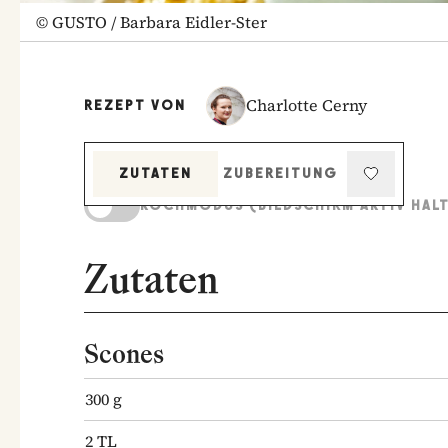
©
GUSTO / Barbara Eidler-Ster
Charlotte Cerny
REZEPT VON
ZUTATEN
ZUBEREITUNG
KOCHMODUS (BILDSCHIRM AKTIV HAL
Zutaten
Scones
300
g
2
TL