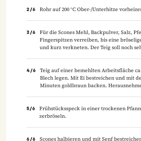
Rohr auf 200 °C Ober-/Unterhitze vorheiz
2
/
6
Für die Scones Mehl, Backpulver, Salz, P
3
/
6
Fingerspitzen verreiben, bis eine bröseli
und kurz verkneten. Der Teig soll noch seh
Teig auf einer bemehlten Arbeitsfläche ca
4
/
6
Blech legen. Mit Ei bestreichen und mit d
Minuten goldbraun backen. Herausnehme
Frühstücksspeck in einer trockenen Pfann
5
/
6
zerbröseln.
Scones halbieren und mit Senf bestreichen
6
/
6