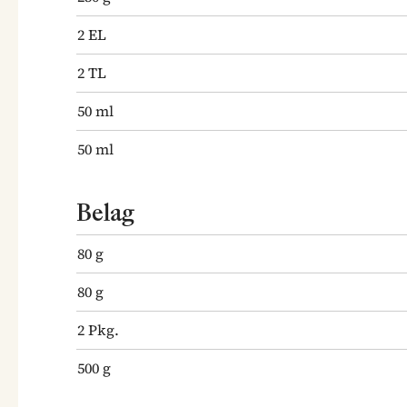
2
EL
2
TL
50
ml
50
ml
Belag
80
g
80
g
2
Pkg.
500
g