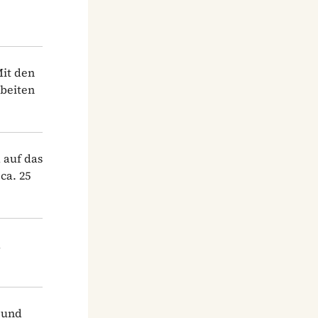
Mit den
rbeiten
 auf das
ca. 25
d
 und