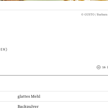
©
GUSTO / Barbara 
TEN)
16
glattes Mehl
Backpulver