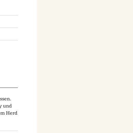
ssen.
y und
vom Herd