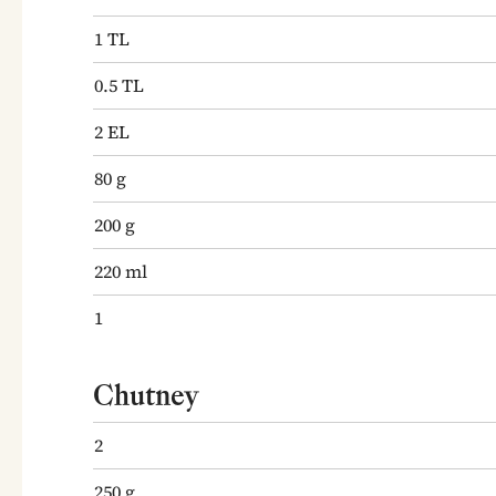
1
TL
0.5
TL
2
EL
80
g
200
g
220
ml
1
Chutney
2
250
g