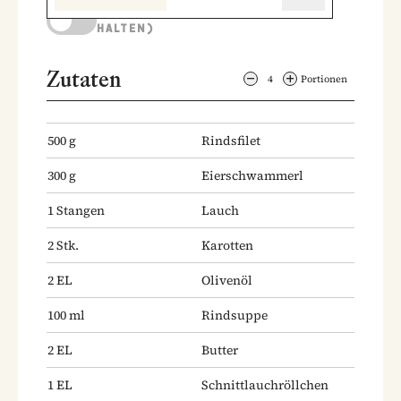
KOCHMODUS (BILDSCHIRM AKTIV
HALTEN)
Zutaten
4
Portionen
500
g
Rindsfilet
300
g
Eierschwammerl
1
Stangen
Lauch
2
Stk.
Karotten
2
EL
Olivenöl
100
ml
Rindsuppe
2
EL
Butter
1
EL
Schnittlauchröllchen