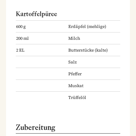
Kartoffelpüree
600
g
Erdäpfel
(mehlige)
200
ml
Milch
2
EL
Butterstücke
(kalte)
Salz
Pfeffer
Muskat
Trüffelöl
Zubereitung