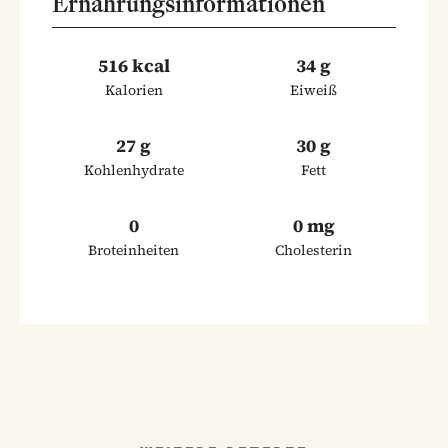
Ernährungsinformationen
516 kcal
34 g
Kalorien
Eiweiß
27 g
30 g
Kohlenhydrate
Fett
0
0 mg
Broteinheiten
Cholesterin