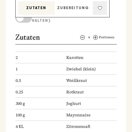
ZUTATEN
ZUBEREITUNG
KOCHMODUS (BILDSCHIRM AKTIV
HALTEN)
Zutaten
4
Portionen
2
Karotten
1
Zwiebel
(klein)
0.5
Weißkraut
0.25
Rotkraut
300
g
Joghurt
100
g
Mayonnaise
4
EL
Zitronensaft