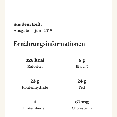
Aus dem Heft:
Ausgabe – juni 2019
Ernährungsinformationen
326 kcal
6 g
Kalorien
Eiweiß
23 g
24 g
Kohlenhydrate
Fett
1
67 mg
Broteinheiten
Cholesterin