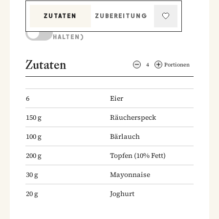
ZUTATEN
ZUBEREITUNG
KOCHMODUS (BILDSCHIRM AKTIV
HALTEN)
Zutaten
4
Portionen
6
Eier
150
g
Räucherspeck
100
g
Bärlauch
200
g
Topfen
(10% Fett)
30
g
Mayonnaise
20
g
Joghurt