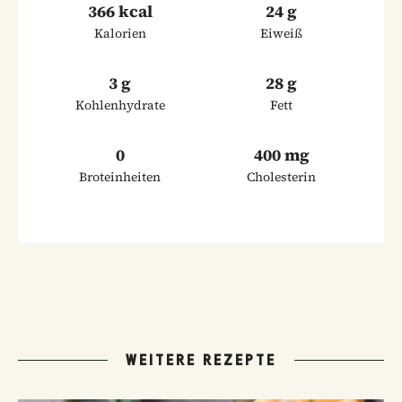
366 kcal
24 g
Kalorien
Eiweiß
3 g
28 g
Kohlenhydrate
Fett
0
400 mg
Broteinheiten
Cholesterin
WEITERE REZEPTE