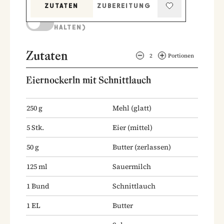
ZUTATEN
ZUBEREITUNG
KOCHMODUS (BILDSCHIRM AKTIV
HALTEN)
Zutaten
2
Portionen
Eiernockerln mit Schnittlauch
250
g
Mehl
(glatt)
5
Stk.
Eier
(mittel)
50
g
Butter
(zerlassen)
125
ml
Sauermilch
1
Bund
Schnittlauch
1
EL
Butter