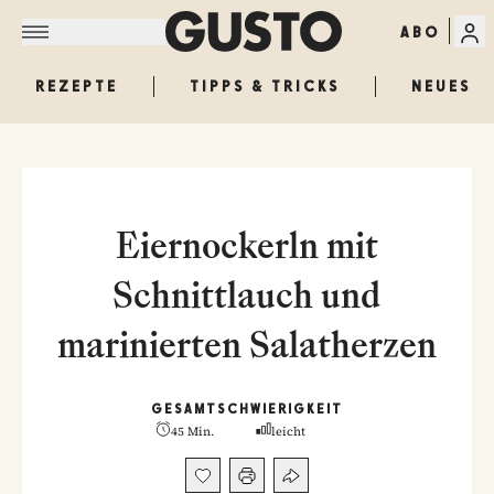
ABO
REZEPTE
TIPPS & TRICKS
NEUES
Eiernockerln mit
Schnittlauch und
marinierten Salatherzen
GESAMT
SCHWIERIGKEIT
45 Min.
leicht