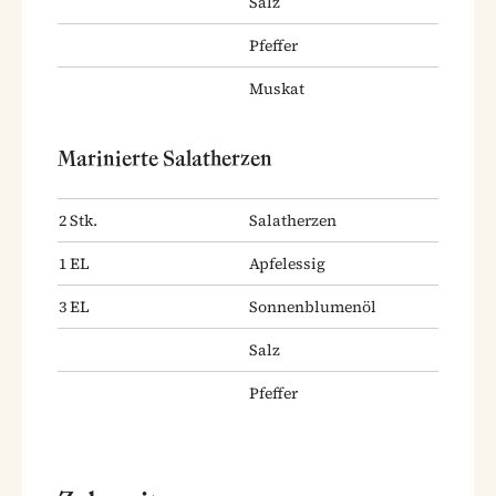
Salz
Pfeffer
Muskat
Marinierte Salatherzen
2
Stk.
Salatherzen
1
EL
Apfelessig
3
EL
Sonnenblumenöl
Salz
Pfeffer