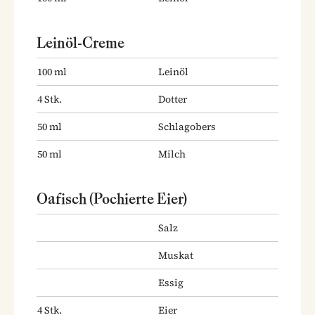
Leinöl-Creme
100
ml
Leinöl
4
Stk.
Dotter
50
ml
Schlagobers
50
ml
Milch
Oafisch (Pochierte Eier)
Salz
Muskat
Essig
4
Stk.
Eier