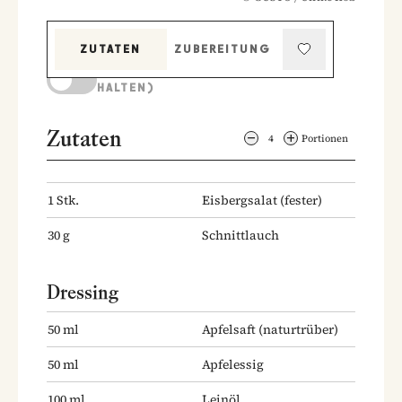
ZUTATEN
ZUBEREITUNG
KOCHMODUS (BILDSCHIRM AKTIV
HALTEN)
Zutaten
4
Portionen
1
Stk.
Eisbergsalat
(fester)
30
g
Schnittlauch
Dressing
50
ml
Apfelsaft
(naturtrüber)
50
ml
Apfelessig
100
ml
Leinöl