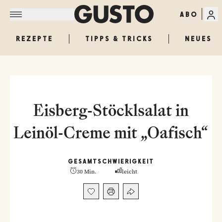
ABO
REZEPTE
TIPPS & TRICKS
NEUES
Eisberg-Stöcklsalat in
Leinöl-Creme mit „Oafisch“
GESAMT
SCHWIERIGKEIT
30 Min.
leicht