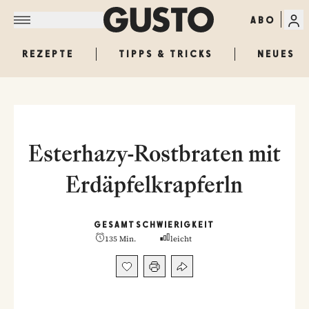
ABO
REZEPTE
TIPPS & TRICKS
NEUES
Esterhazy-Rostbraten mit
Erdäpfelkrapferln
GESAMT
SCHWIERIGKEIT
135 Min.
leicht