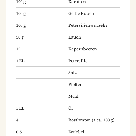
100
g
Karotten
100
g
Gelbe Rüben
100
g
Petersilienwurzeln
50
g
Lauch
12
Kapernbeeren
1
EL
Petersilie
Salz
Pfeffer
Mehl
3
EL
Öl
4
Rostbraten
(à ca. 180 g)
0.5
Zwiebel