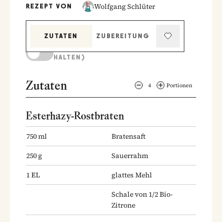
Wolfgang Schlüter
REZEPT VON
ZUTATEN
ZUBEREITUNG
KOCHMODUS (BILDSCHIRM AKTIV
HALTEN)
Zutaten
4
Portionen
Esterhazy-Rostbraten
750
ml
Bratensaft
250
g
Sauerrahm
1
EL
glattes Mehl
Schale von 1/2 Bio-
Zitrone