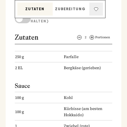
ZUTATEN
ZUBEREITUNG
KOCHMODUS (BILDSCHIRM AKTIV
HALTEN)
Zutaten
2
Portionen
250
g
Farfalle
2
EL
Bergkäse
(gerieben)
Sauce
100
g
Kohl
Kürbisse
(am besten
100
g
Hokkaido)
1
Zwiebel
(rote)