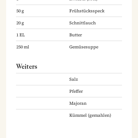
50
g
Frühstücksspeck
20
g
Schnittlauch
1
EL
Butter
250
ml
Gemüsesuppe
Weiters
Salz
Pfeffer
Majoran
Kümmel
(gemahlen)