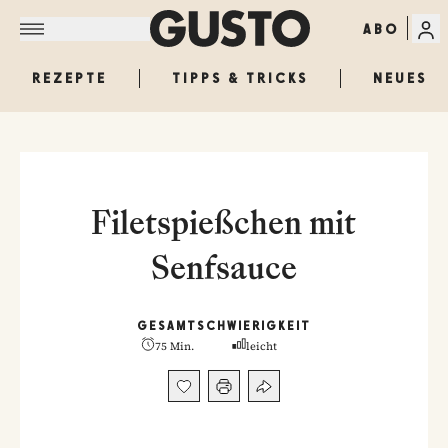
ABO
REZEPTE
TIPPS & TRICKS
NEUES
Filetspießchen mit
Senfsauce
GESAMT
SCHWIERIGKEIT
75 Min.
leicht