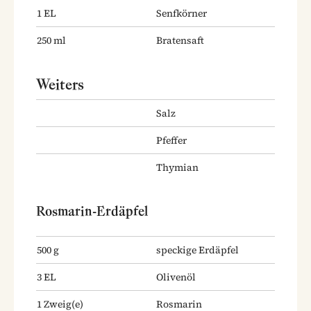
1
EL
Senfkörner
250
ml
Bratensaft
Weiters
Salz
Pfeffer
Thymian
Rosmarin-Erdäpfel
500
g
speckige Erdäpfel
3
EL
Olivenöl
1
Zweig(e)
Rosmarin