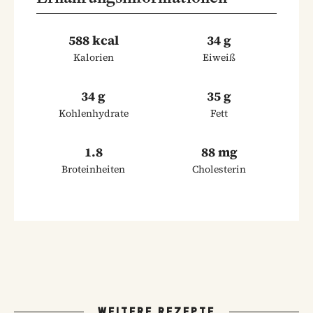
588 kcal
34 g
Kalorien
Eiweiß
34 g
35 g
Kohlenhydrate
Fett
1.8
88 mg
Broteinheiten
Cholesterin
WEITERE REZEPTE