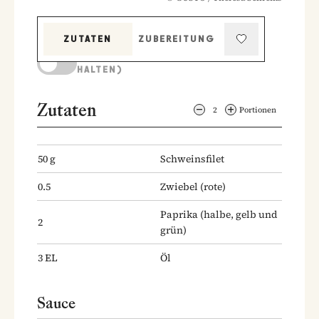
ZUTATEN
ZUBEREITUNG
KOCHMODUS (BILDSCHIRM AKTIV
HALTEN)
Zutaten
2
Portionen
50
g
Schweinsfilet
0.5
Zwiebel
(rote)
Paprika
(halbe, gelb und
2
grün)
3
EL
Öl
Sauce