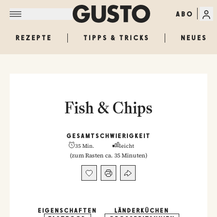
ABO
REZEPTE
TIPPS & TRICKS
NEUES
Fish & Chips
GESAMT
SCHWIERIGKEIT
35 Min.
leicht
(
zum Rasten ca. 35 Minuten
)
EIGENSCHAFTEN
LÄNDERKÜCHEN