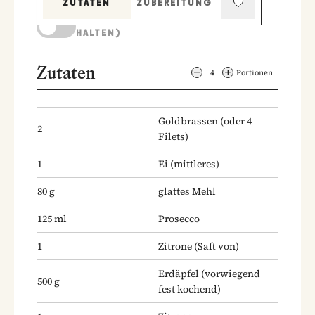
ZUTATEN
ZUBEREITUNG
KOCHMODUS (BILDSCHIRM AKTIV
HALTEN)
Zutaten
4
Portionen
Goldbrassen
(oder 4
2
Filets)
1
Ei
(mittleres)
80
g
glattes Mehl
125
ml
Prosecco
1
Zitrone
(Saft von)
Erdäpfel
(vorwiegend
500
g
fest kochend)