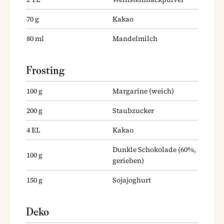
70
g
Kakao
80
ml
Mandelmilch
Frosting
100
g
Margarine
(weich)
200
g
Staubzucker
4
EL
Kakao
Dunkle Schokolade
(60%,
100
g
gerieben)
150
g
Sojajoghurt
Deko