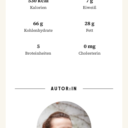
530 kcal
7 g
Kalorien
Eiweiß
66 g
28 g
Kohlenhydrate
Fett
5
0 mg
Broteinheiten
Cholesterin
AUTOR:IN