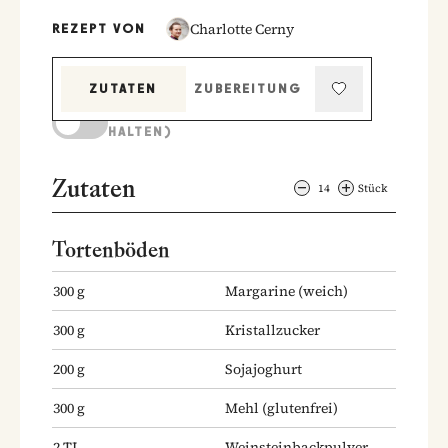
Charlotte Cerny
REZEPT VON
ZUTATEN
ZUBEREITUNG
KOCHMODUS (BILDSCHIRM AKTIV
HALTEN)
Zutaten
14
Stück
Tortenböden
300
g
Margarine
(weich)
300
g
Kristallzucker
200
g
Sojajoghurt
300
g
Mehl
(glutenfrei)
2
TL
Weinsteinbackpulver