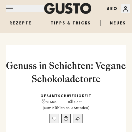
ABO
REZEPTE
TIPPS & TRICKS
NEUES
Genuss in Schichten: Vegane
Schokoladetorte
GESAMT
SCHWIERIGKEIT
60 Min.
leicht
(
zum Kühlen ca. 3 Stunden
)