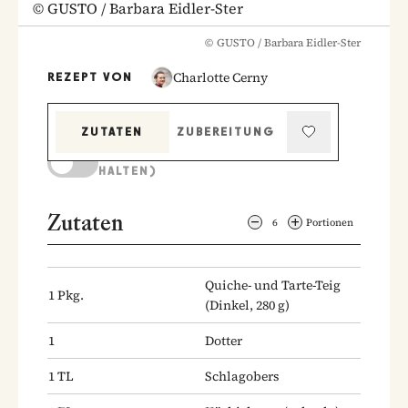
©
GUSTO / Barbara Eidler-Ster
©
GUSTO / Barbara Eidler-Ster
Charlotte Cerny
REZEPT VON
ZUTATEN
ZUBEREITUNG
KOCHMODUS (BILDSCHIRM AKTIV
HALTEN)
Zutaten
6
Portionen
Quiche- und Tarte-Teig
1
Pkg.
(Dinkel, 280 g)
1
Dotter
1
TL
Schlagobers