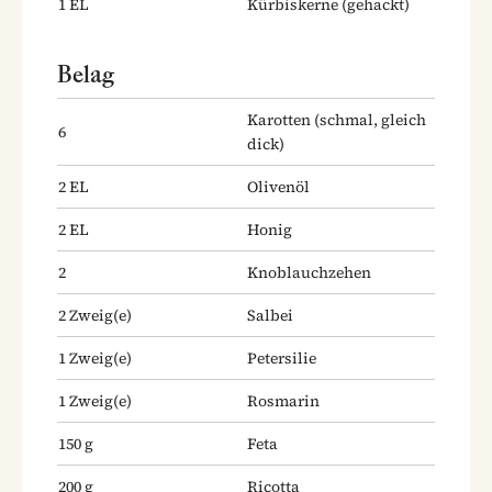
1
EL
Kürbiskerne
(gehackt)
Belag
Karotten
(schmal, gleich
6
dick)
2
EL
Olivenöl
2
EL
Honig
2
Knoblauchzehen
2
Zweig(e)
Salbei
1
Zweig(e)
Petersilie
1
Zweig(e)
Rosmarin
150
g
Feta
200
g
Ricotta