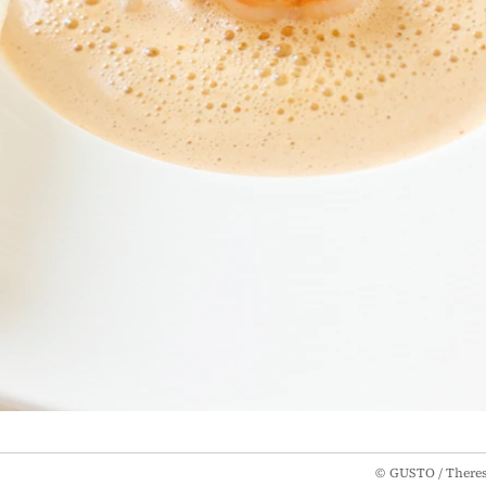
©
GUSTO / There