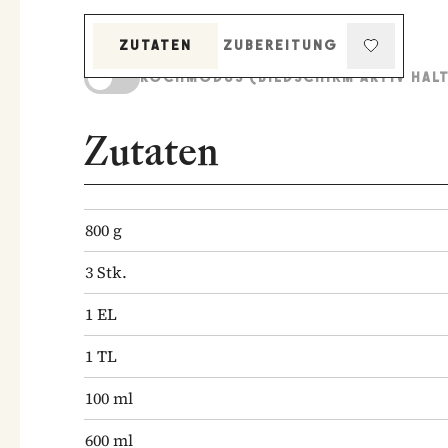
ZUTATEN
ZUBEREITUNG
KOCHMODUS (BILDSCHIRM AKTIV HAL
Zutaten
800
g
3
Stk.
1
EL
1
TL
100
ml
600
ml