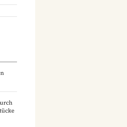
in
durch
stücke