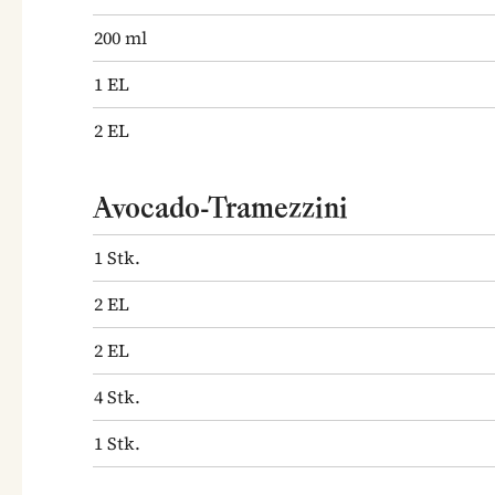
200
ml
1
EL
2
EL
Avocado-Tramezzini
1
Stk.
2
EL
2
EL
4
Stk.
1
Stk.