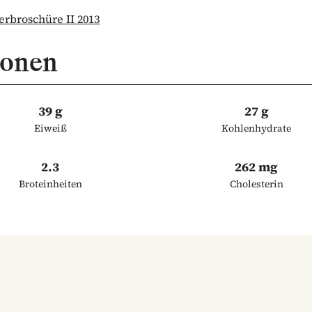
rbroschüre II 2013
ionen
39 g
27 g
Eiweiß
Kohlenhydrate
2.3
262 mg
Broteinheiten
Cholesterin