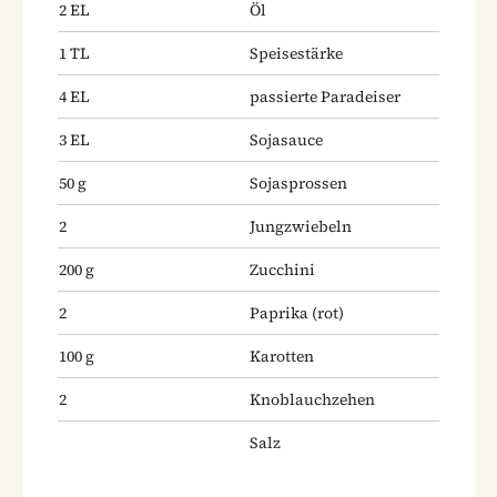
2
EL
Öl
1
TL
Speisestärke
4
EL
passierte Paradeiser
3
EL
Sojasauce
50
g
Sojasprossen
2
Jungzwiebeln
200
g
Zucchini
2
Paprika
(rot)
100
g
Karotten
2
Knoblauchzehen
Salz