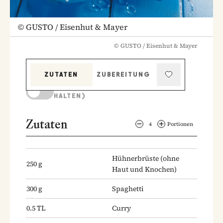
©
GUSTO / Eisenhut & Mayer
©
GUSTO / Eisenhut & Mayer
ZUTATEN
ZUBEREITUNG
KOCHMODUS (BILDSCHIRM AKTIV
HALTEN)
Zutaten
4
Portionen
Hühnerbrüste
(ohne
250
g
Haut und Knochen)
300
g
Spaghetti
0.5
TL
Curry