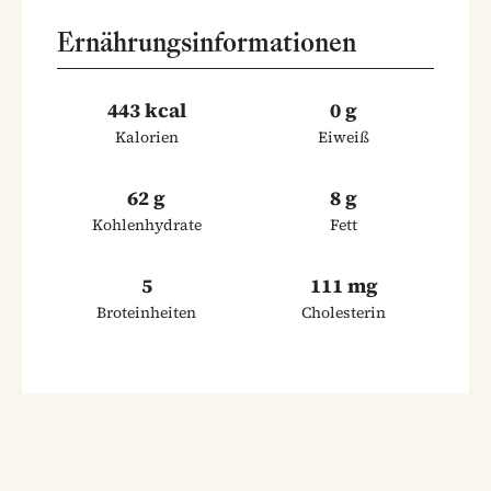
Ernährungsinformationen
443 kcal
0 g
Kalorien
Eiweiß
62 g
8 g
Kohlenhydrate
Fett
5
111 mg
Broteinheiten
Cholesterin