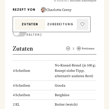
©
GUSTO / Michael Rathmayer
Charlotte Cerny
REZEPT VON
ZUTATEN
ZUBEREITUNG
KOCHMODUS (BILDSCHIRM AKTIV
HALTEN)
Zutaten
2
Portionen
No-Knead-Bread
(je 100 g;
4
Scheiben
Rezept siehe Tipp;
alternativ anderes Brot)
4
Scheiben
Gouda
4
Scheiben
Bergkäse
2
EL
Butter
(weich)