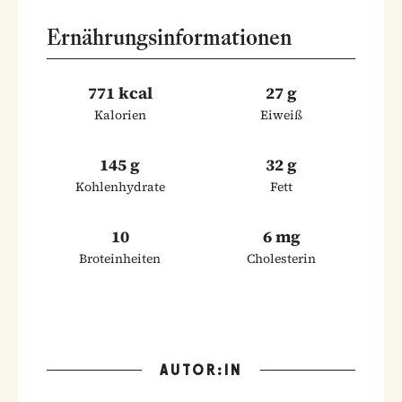
Ernährungsinformationen
771 kcal
27 g
Kalorien
Eiweiß
145 g
32 g
Kohlenhydrate
Fett
10
6 mg
Broteinheiten
Cholesterin
AUTOR:IN