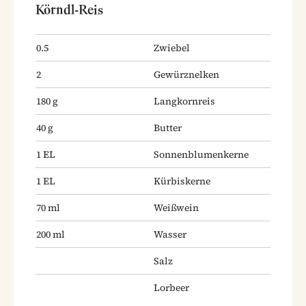
Körndl-Reis
0.5
Zwiebel
2
Gewürznelken
180
g
Langkornreis
40
g
Butter
1
EL
Sonnenblumenkerne
1
EL
Kürbiskerne
70
ml
Weißwein
200
ml
Wasser
Salz
Lorbeer