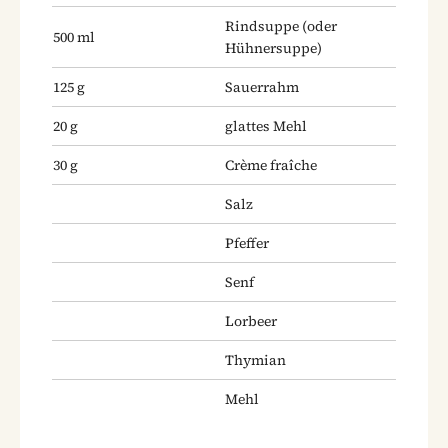
Rindsuppe
(oder
500
ml
Hühnersuppe)
125
g
Sauerrahm
20
g
glattes Mehl
30
g
Crème fraîche
Salz
Pfeffer
Senf
Lorbeer
Thymian
Mehl