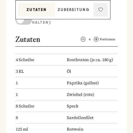
ZUTATEN
ZUBEREITUNG
KOCHMODUS (BILDSCHIRM AKTIV
HALTEN)
Zutaten
4
Portionen
4
Scheibe
Rostbraten
(je ca. 180 g)
3
EL
Öl
1
Paprika
(gelber)
1
Zwiebel
(rote)
8
Scheibe
Speck
8
Sardellenfilet
125
ml
Rotwein