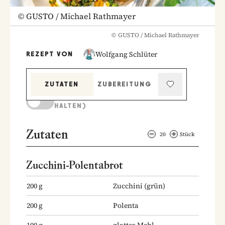
©
GUSTO / Michael Rathmayer
©
GUSTO / Michael Rathmayer
Wolfgang Schlüter
REZEPT VON
ZUTATEN
ZUBEREITUNG
KOCHMODUS (BILDSCHIRM AKTIV
HALTEN)
Zutaten
20
Stück
Zucchini-Polentabrot
200
g
Zucchini
(grün)
200
g
Polenta
100
g
glattes Mehl