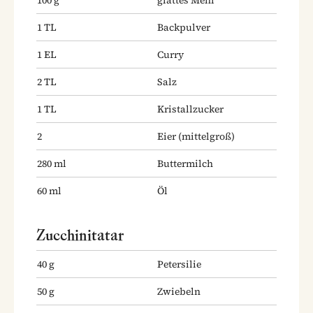
1
TL
Backpulver
1
EL
Curry
2
TL
Salz
1
TL
Kristallzucker
2
Eier
(mittelgroß)
280
ml
Buttermilch
60
ml
Öl
Zucchinitatar
40
g
Petersilie
50
g
Zwiebeln