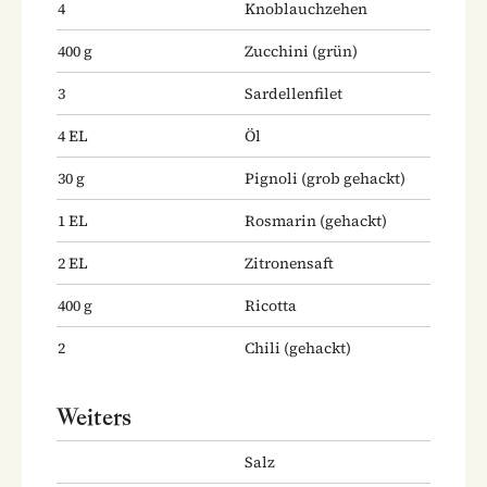
4
Knoblauchzehen
400
g
Zucchini
(grün)
3
Sardellenfilet
4
EL
Öl
30
g
Pignoli
(grob gehackt)
1
EL
Rosmarin
(gehackt)
2
EL
Zitronensaft
400
g
Ricotta
2
Chili
(gehackt)
Weiters
Salz