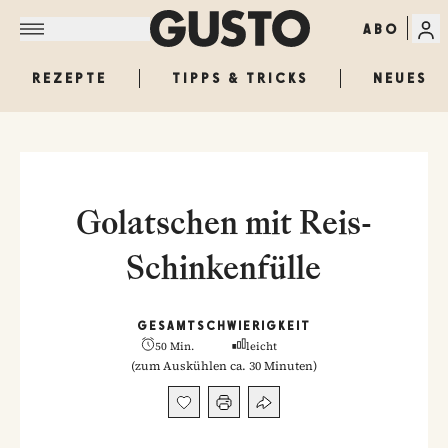
ABO
REZEPTE
TIPPS & TRICKS
NEUES
Golatschen mit Reis-
Schinkenfülle
GESAMT
SCHWIERIGKEIT
50 Min.
leicht
(
zum Auskühlen ca. 30 Minuten
)