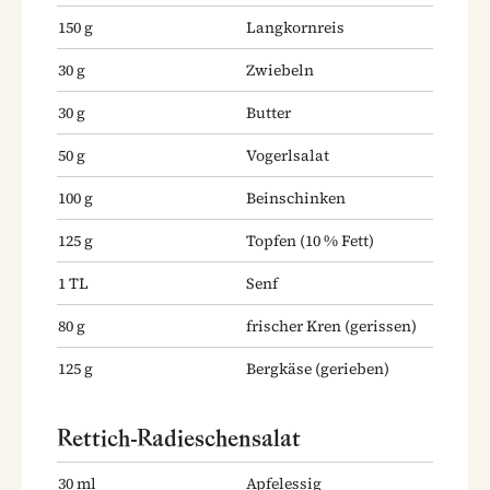
150
g
Langkornreis
30
g
Zwiebeln
30
g
Butter
50
g
Vogerlsalat
100
g
Beinschinken
125
g
Topfen
(10 % Fett)
1
TL
Senf
80
g
frischer Kren
(gerissen)
125
g
Bergkäse
(gerieben)
Rettich-Radieschensalat
30
ml
Apfelessig