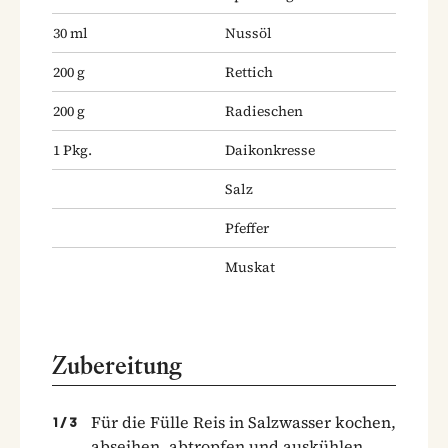
30
ml
Nussöl
200
g
Rettich
200
g
Radieschen
1
Pkg.
Daikonkresse
Salz
Pfeffer
Muskat
Zubereitung
Für die Fülle Reis in Salzwasser kochen,
1
/
3
abseihen, abtropfen und auskühlen