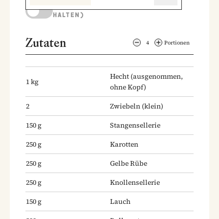
KOCHMODUS (BILDSCHIRM AKTIV
HALTEN)
Zutaten
4
Portionen
Hecht
(ausgenommen,
1
kg
ohne Kopf)
2
Zwiebeln
(klein)
150
g
Stangensellerie
250
g
Karotten
250
g
Gelbe Rübe
250
g
Knollensellerie
150
g
Lauch