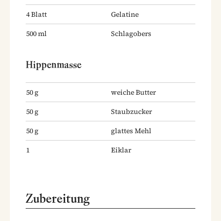
4
Blatt
Gelatine
500
ml
Schlagobers
Hippenmasse
50
g
weiche Butter
50
g
Staubzucker
50
g
glattes Mehl
1
Eiklar
Zubereitung