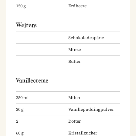
150
g
Erdbeere
Weiters
Schokoladespäne
Minze
Butter
Vanillecreme
250
ml
Milch
20
g
Vanillepuddingpulver
2
Dotter
60
g
Kristallzucker