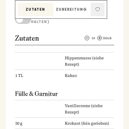
ZUTATEN
ZUBEREITUNG
KOCHMODUS (BILDSCHIRM AKTIV
HALTEN)
Zutaten
10
Stück
Hippenmasse
(siehe
Rezept)
1
TL
Kakao
Fülle & Garnitur
Vanillecreme
(siehe
Rezept)
50
g
Krokant
(fein gerieben)