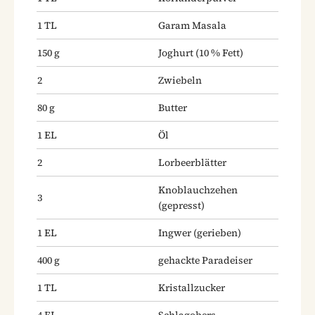
1
TL
Garam Masala
150
g
Joghurt
(10 % Fett)
2
Zwiebeln
80
g
Butter
1
EL
Öl
2
Lorbeerblätter
Knoblauchzehen
3
(gepresst)
1
EL
Ingwer
(gerieben)
400
g
gehackte Paradeiser
1
TL
Kristallzucker