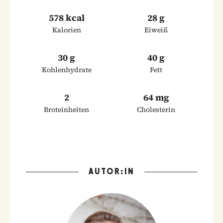
578 kcal
28 g
Kalorien
Eiweiß
30 g
40 g
Kohlenhydrate
Fett
2
64 mg
Broteinheiten
Cholesterin
AUTOR:IN