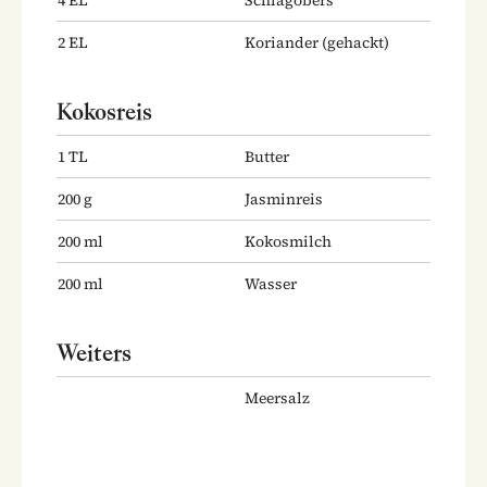
4
EL
Schlagobers
2
EL
Koriander
(gehackt)
Kokosreis
1
TL
Butter
200
g
Jasminreis
200
ml
Kokosmilch
200
ml
Wasser
Weiters
Meersalz