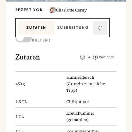
Charlotte Cerny
REZEPT VON
ZUTATEN
ZUBEREITUNG
KOCHMODUS (BILDSCHIRM AKTIV
HALTEN)
Zutaten
4
Portionen
Hühnerfleisch
450
g
(Grundrezept, siehe
Tipp)
1.5
TL
Chilipulver
Kreuzkümmel
1
TL
(gemahlen)
1
TL
Korianderpulver