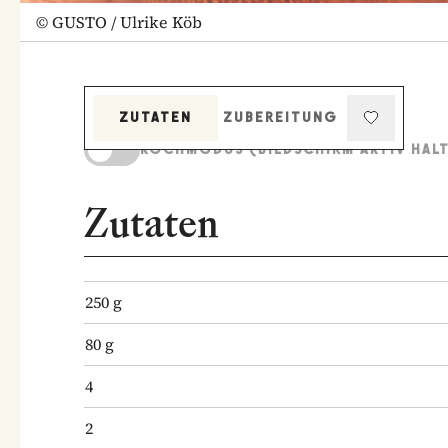
©
GUSTO / Ulrike Köb
ZUTATEN
ZUBEREITUNG
KOCHMODUS (BILDSCHIRM AKTIV HAL
Zutaten
250
g
80
g
4
2