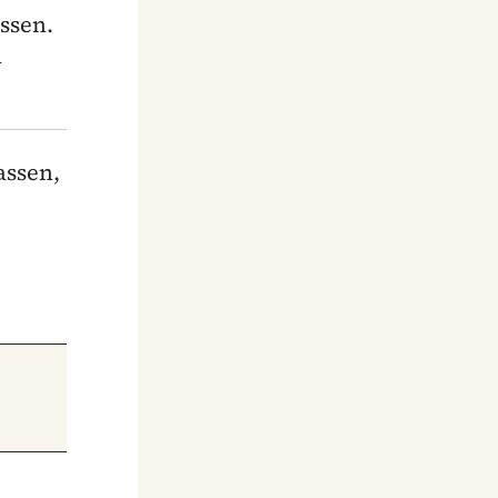
ssen.
h
assen,