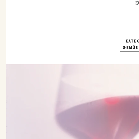
KATE
GEMÜS