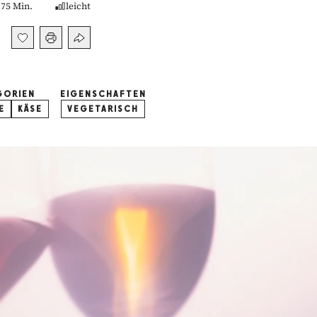
75 Min.
leicht
GORIEN
EIGENSCHAFTEN
E
KÄSE
VEGETARISCH