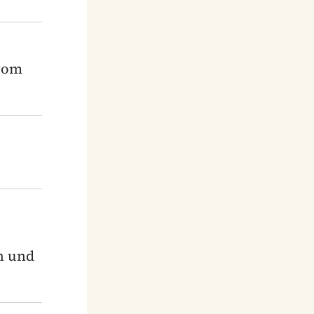
 vom
n und