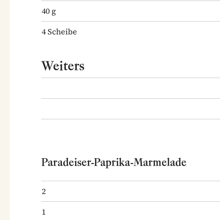
40
g
4
Scheibe
Weiters
Paradeiser-Paprika-Marmelade
2
1