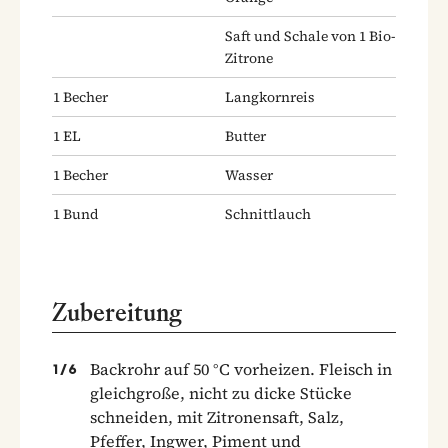
Saft und Schale von 1 Bio-
Zitrone
1
Becher
Langkornreis
1
EL
Butter
1
Becher
Wasser
1
Bund
Schnittlauch
Zubereitung
Backrohr auf 50 °C vorheizen. Fleisch in
1
/
6
gleichgroße, nicht zu dicke Stücke
schneiden, mit Zitronensaft, Salz,
Pfeffer, Ingwer, Piment und