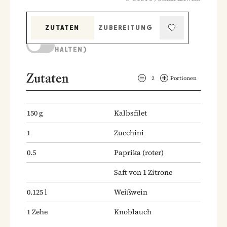
ZUTATEN
ZUBEREITUNG
KOCHMODUS (BILDSCHIRM AKTIV
HALTEN)
Zutaten
2
Portionen
150
g
Kalbsfilet
1
Zucchini
0.5
Paprika
(roter)
Saft von 1 Zitrone
0.125
l
Weißwein
1
Zehe
Knoblauch