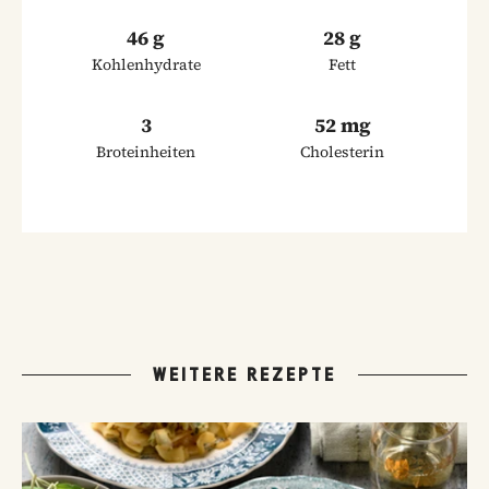
46 g
28 g
Kohlenhydrate
Fett
3
52 mg
Broteinheiten
Cholesterin
WEITERE REZEPTE