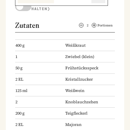
KOCHMODUS (BILDSCHIRM AKTIV
HALTEN)
Zutaten
2
Portionen
400
g
Weißkraut
1
Zwiebel
(klein)
50
g
Frühstücksspeck
2
EL
Kristallzucker
125
ml
Weißwein
2
Knoblauchzehen
200
g
Teigfleckerl
2
EL
Majoran