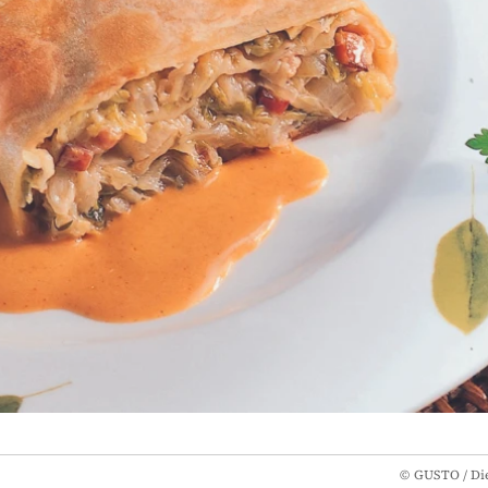
©
GUSTO / Die