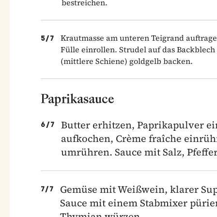
bestreichen.
Krautmasse am unteren Teigrand auftragen
5
/
7
Fülle einrollen. Strudel auf das Backblech
(mittlere Schiene) goldgelb backen.
Paprikasauce
Butter erhitzen, Paprikapulver e
6
/
7
aufkochen, Crème fraîche einrühr
umrühren. Sauce mit Salz, Pfeff
Gemüse mit Weißwein, klarer Sup
7
/
7
Sauce mit einem Stabmixer püriere
Thymian würzen.