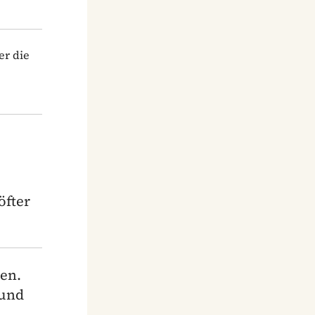
er die
öfter
en.
 und