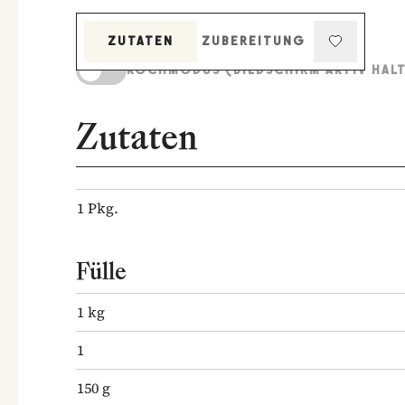
ZUTATEN
ZUBEREITUNG
KOCHMODUS (BILDSCHIRM AKTIV HAL
Zutaten
1
Pkg.
Fülle
1
kg
1
150
g