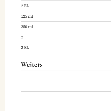
2
EL
125
ml
250
ml
2
2
EL
Weiters