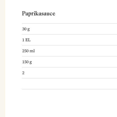
Paprikasauce
30
g
1
EL
250
ml
150
g
2