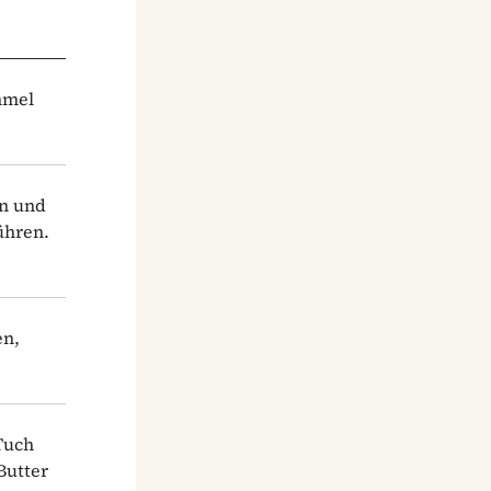
ümmel
en und
ühren.
en,
Tuch
Butter