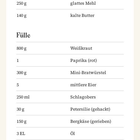
250
g
glattes Mehl
140
g
kalte Butter
Fülle
800
g
Weißkraut
1
Paprika
(rot)
300
g
Mini-Bratwürstel
5
mittlere Eier
250
ml
Schlagobers
30
g
Petersilie
(gehackt)
150
g
Bergkäse
(gerieben)
3
EL
Öl