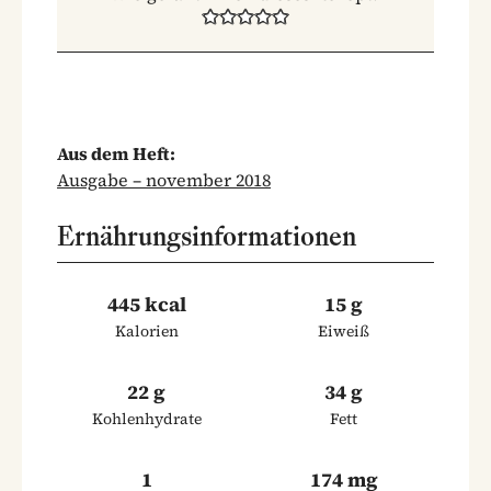
Aus dem Heft:
Ausgabe – november 2018
Ernährungsinformationen
445 kcal
15 g
Kalorien
Eiweiß
22 g
34 g
Kohlenhydrate
Fett
1
174 mg