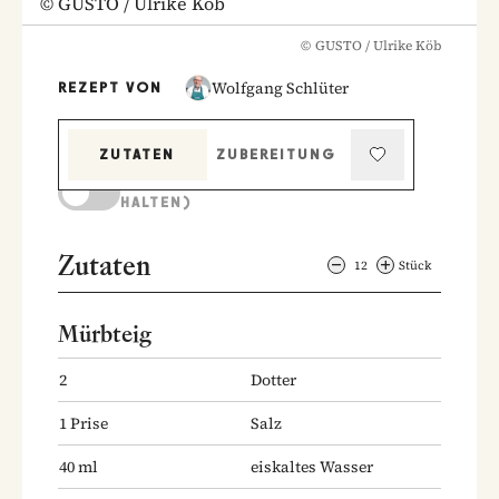
©
GUSTO / Ulrike Köb
©
GUSTO / Ulrike Köb
Wolfgang Schlüter
REZEPT VON
ZUTATEN
ZUBEREITUNG
KOCHMODUS (BILDSCHIRM AKTIV
HALTEN)
Zutaten
12
Stück
Mürbteig
2
Dotter
1
Prise
Salz
40
ml
eiskaltes Wasser