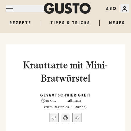
ABO
REZEPTE
TIPPS & TRICKS
NEUES
Krauttarte mit Mini-
Bratwürstel
GESAMT
SCHWIERIGKEIT
90 Min.
mittel
(
zum Rasten ca. 1 Stunde
)