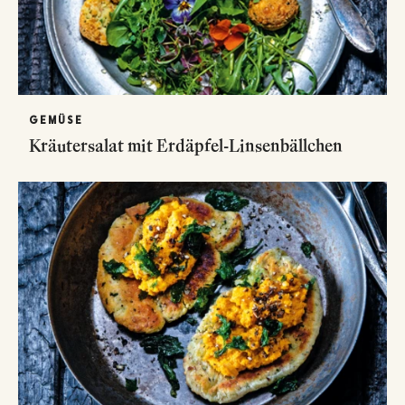
GEMÜSE
Kräutersalat mit Erdäpfel-Linsenbällchen