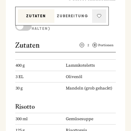
ZUTATEN
ZUBEREITUNG
KOCHMODUS (BILDSCHIRM AKTIV
HALTEN)
Zutaten
2
Portionen
400
g
Lammkoteletts
3
EL
Olivenöl
30
g
Mandeln
(grob gehackt)
Risotto
300
ml
Gemüsesuppe
125
g
Risottoreis