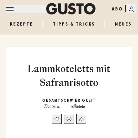
ABO
REZEPTE
TIPPS & TRICKS
NEUES
Lammkoteletts mit
Safranrisotto
GESAMT
SCHWIERIGKEIT
20 Min.
leicht