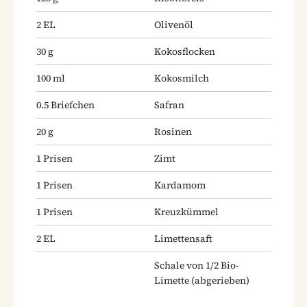
2
EL
Olivenöl
30
g
Kokosflocken
100
ml
Kokosmilch
0.5
Briefchen
Safran
20
g
Rosinen
1
Prisen
Zimt
1
Prisen
Kardamom
1
Prisen
Kreuzkümmel
2
EL
Limettensaft
Schale von 1/2 Bio-
Limette
(abgerieben)